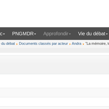
ic
PNGMDR
Approfondir
Vie du débat
e du débat
Documents classés par acteur
Andra
"La mémoire, t