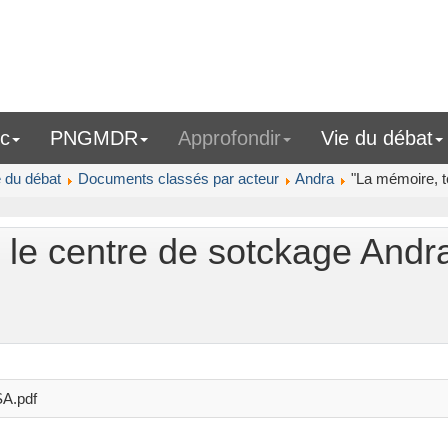
ic
PNGMDR
Approfondir
Vie du débat
e du débat
Documents classés par acteur
Andra
"La mémoire, t
r le centre de sotckage Andr
A.pdf