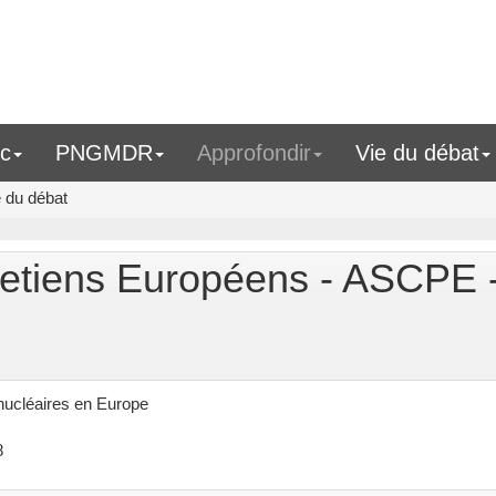
ic
PNGMDR
Approfondir
Vie du débat
e du débat
retiens Européens - ASCPE 
nucléaires en Europe
8