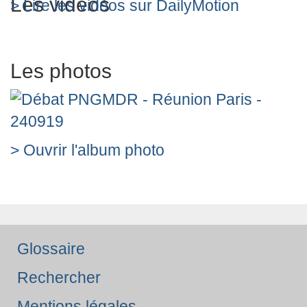
Les vidéos
> Lire les vidéos sur DailyMotion
Les photos
> Ouvrir l'album photo
Glossaire
Rechercher
Mentions légales