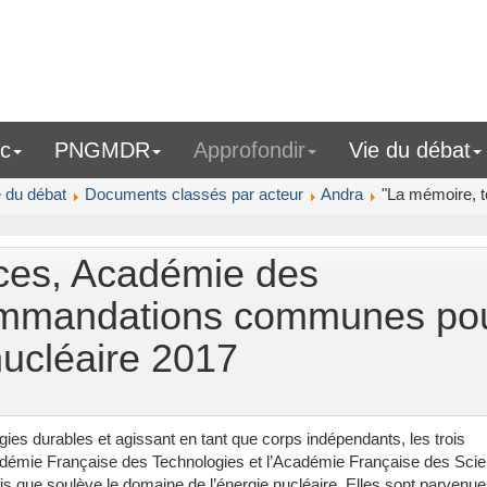
ic
PNGMDR
Approfondir
Vie du débat
e du débat
Documents classés par acteur
Andra
"La mémoire, t
ces, Académie des
ommandations communes po
 nucléaire 2017
gies durables et agissant en tant que corps indépendants, les trois
adémie Française des Technologies et l’Académie Française des Sci
is que soulève le domaine de l’énergie nucléaire. Elles sont parvenu