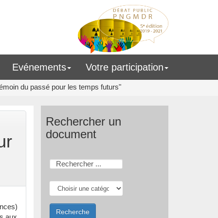
Evénements
Votre participation
émoin du passé pour les temps futurs"
Rechercher un
document
ur
ences)
es aux